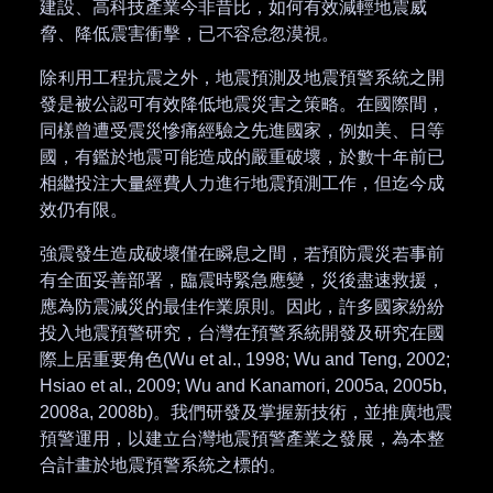
建設、高科技產業今非昔比，如何有效減輕地震威
脅、降低震害衝擊，已不容怠忽漠視。
除利用工程抗震之外，地震預測及地震預警系統之開
發是被公認可有效降低地震災害之策略。在國際間，
同樣曾遭受震災慘痛經驗之先進國家，例如美、日等
國，有鑑於地震可能造成的嚴重破壞，於數十年前已
相繼投注大量經費人力進行地震預測工作，但迄今成
效仍有限。
強震發生造成破壞僅在瞬息之間，若預防震災若事前
有全面妥善部署，臨震時緊急應變，災後盡速救援，
應為防震減災的最佳作業原則。因此，許多國家紛紛
投入地震預警研究，台灣在預警系統開發及研究在國
際上居重要角色(Wu et al., 1998; Wu and Teng, 2002;
Hsiao et al., 2009; Wu and Kanamori, 2005a, 2005b,
2008a, 2008b)。我們研發及掌握新技術，並推廣地震
預警運用，以建立台灣地震預警產業之發展，為本整
合計畫於地震預警系統之標的。